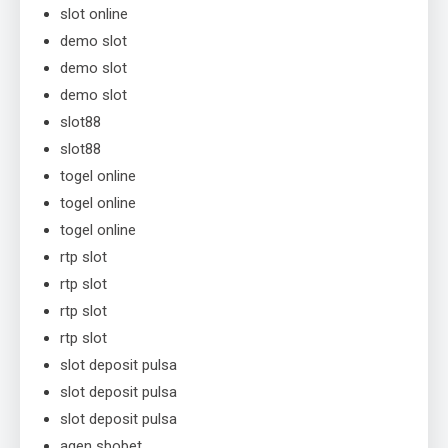
slot online
demo slot
demo slot
demo slot
slot88
slot88
togel online
togel online
togel online
rtp slot
rtp slot
rtp slot
rtp slot
slot deposit pulsa
slot deposit pulsa
slot deposit pulsa
agen sbobet