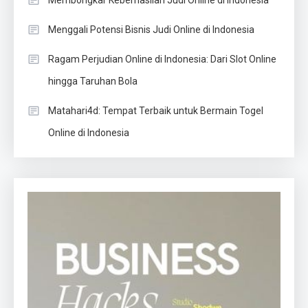
Menggali Potensi Bisnis Judi Online di Indonesia
Ragam Perjudian Online di Indonesia: Dari Slot Online
hingga Taruhan Bola
Matahari4d: Tempat Terbaik untuk Bermain Togel
Online di Indonesia