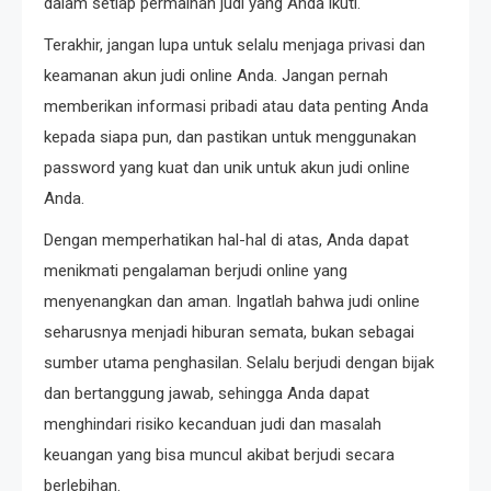
dalam setiap permainan judi yang Anda ikuti.
Terakhir, jangan lupa untuk selalu menjaga privasi dan
keamanan akun judi online Anda. Jangan pernah
memberikan informasi pribadi atau data penting Anda
kepada siapa pun, dan pastikan untuk menggunakan
password yang kuat dan unik untuk akun judi online
Anda.
Dengan memperhatikan hal-hal di atas, Anda dapat
menikmati pengalaman berjudi online yang
menyenangkan dan aman. Ingatlah bahwa judi online
seharusnya menjadi hiburan semata, bukan sebagai
sumber utama penghasilan. Selalu berjudi dengan bijak
dan bertanggung jawab, sehingga Anda dapat
menghindari risiko kecanduan judi dan masalah
keuangan yang bisa muncul akibat berjudi secara
berlebihan.