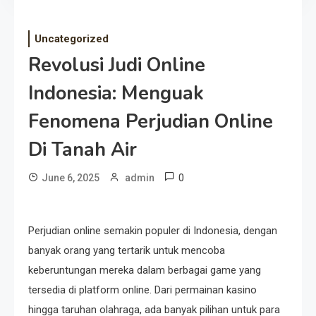
Uncategorized
Revolusi Judi Online
Indonesia: Menguak
Fenomena Perjudian Online
Di Tanah Air
0
June 6, 2025
admin
Perjudian online semakin populer di Indonesia, dengan
banyak orang yang tertarik untuk mencoba
keberuntungan mereka dalam berbagai game yang
tersedia di platform online. Dari permainan kasino
hingga taruhan olahraga, ada banyak pilihan untuk para