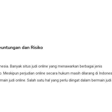
euntungan dan Risiko
nesia. Banyak situs judi online yang menawarkan berbagai jenis
no. Meskipun perjudian online secara hukum masih dilarang di Indones
in judi online. Salah satu hal yang perlu diingat dalam bermain judi