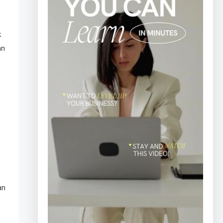
k
an
an