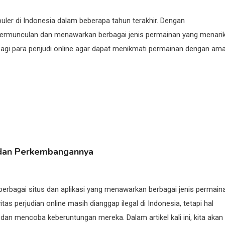
puler di Indonesia dalam beberapa tahun terakhir. Dengan
e bermunculan dan menawarkan berbagai jenis permainan yang menari
 bagi para penjudi online agar dapat menikmati permainan dengan am
ah dan Perkembangannya
berbagai situs dan aplikasi yang menawarkan berbagai jenis permain
itas perjudian online masih dianggap ilegal di Indonesia, tetapi hal
an mencoba keberuntungan mereka. Dalam artikel kali ini, kita akan