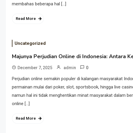
membahas beberapa hal […]
Read More
Uncategorized
Majunya Perjudian Online di Indonesia: Antara K
0
December 7, 2025
admin
Perjudian online semakin populer di kalangan masyarakat Indo
permainan mulai dari poker, slot, sportsbook, hingga live casi
namun hal ini tidak menghentikan minat masyarakat dalam berma
online […]
Read More