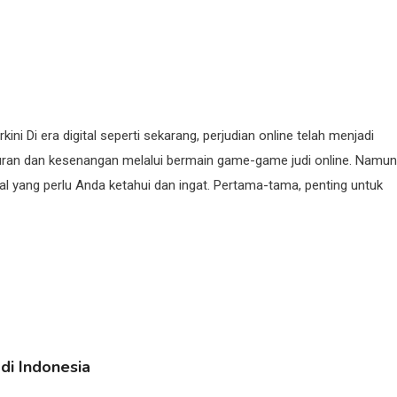
ni Di era digital seperti sekarang, perjudian online telah menjadi
buran dan kesenangan melalui bermain game-game judi online. Namun
al yang perlu Anda ketahui dan ingat. Pertama-tama, penting untuk
di Indonesia