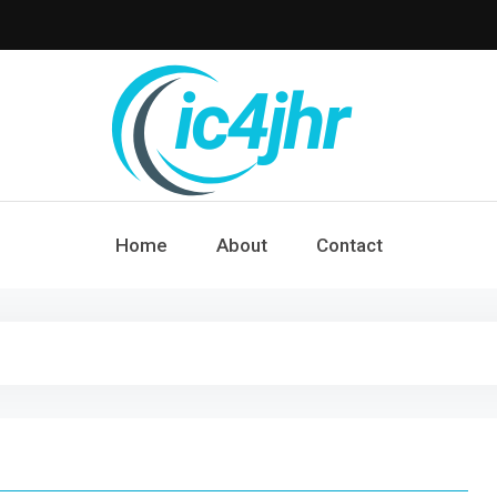
Ic4jhr
Home
About
Contact