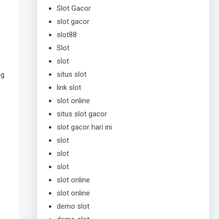
Slot Gacor
slot gacor
slot88
Slot
slot
situs slot
ng
link slot
slot online
situs slot gacor
slot gacor hari ini
slot
slot
slot
slot online
slot online
demo slot