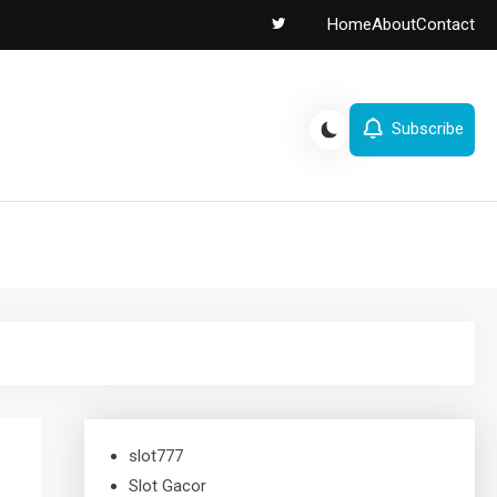
Home
About
Contact
Subscribe
slot777
Slot Gacor