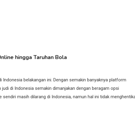
Online hingga Taruhan Bola
i Indonesia belakangan ini. Dengan semakin banyaknya platform
n judi di Indonesia semakin dimanjakan dengan beragam opsi
 sendiri masih dilarang di Indonesia, namun hal ini tidak menghentik